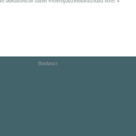
าพดี ใสเหมือนกระจก ไม่แตก ทำได้ทั้งรูปแนวตั้งและแนวนอน ขนาด: 4
ติดต่อเรา