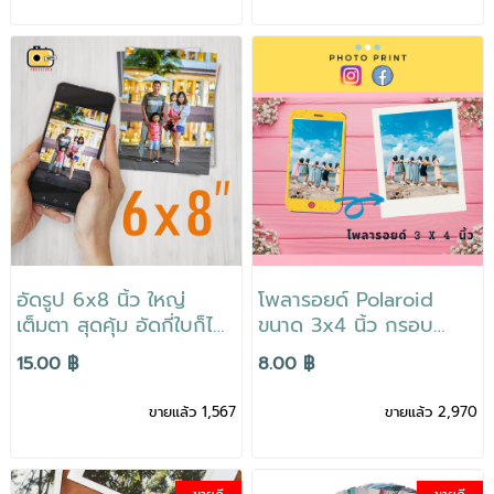
อัดรูป 6x8 นิ้ว ใหญ่
โพลารอยด์ Polaroid
เต็มตา สุดคุ้ม อัดกี่ใบก็ได้
ขนาด 3x4 นิ้ว กรอบ
คุณภาพดี สีสด เครื่อง
คลาสสิกสีขาว สีสวยสดใส
15.00 ฿
8.00 ฿
เลเซอร์ สั่งง่าย สะดวก ส่ง
เก็บความทรงจำได้นาน
ถึงบ้าน
ขายแล้ว 1,567
ขายแล้ว 2,970