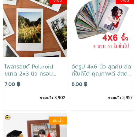
ขายดี
ขายดี
โพลารอยด์ Polaroid
อัดรูป 4x6 นิ้ว สุดคุ้ม อัด
ขนาด 2x3 นิ้ว กรอบ
กี่ใบก็ได้ คุณภาพดี สีสด
คลาสสิกสีขาว สีสวยสดใส
เครื่องเลเซอร์ สั่งง่าย
7.00 ฿
8.00 ฿
เก็บความทรงจำได้นาน
สะดวก ส่งถึงบ้าน
ขายแล้ว 3,902
ขายแล้ว 5,957
แนะนำ