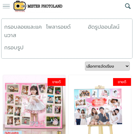
กรอบลอยและแค
โพลารอยด์
อัดรูปออนไลน์
นวาส
กรอบรูป
ขายดี
ขายดี