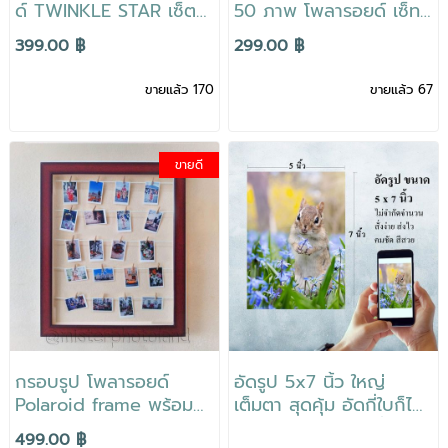
ด์ TWINKLE STAR เซ็ต
50 ภาพ โพลารอยด์ เซ็ท
Polaroid ใช้รูปจากมือถือ
ของขวัญ แต่งบ้าน เชือก
399.00 ฿
299.00 ฿
ชุดไฟกระพริบ 100 ดวง
แขวนพร้อมตัวหนีบ ติดตั้ง
ยาว 8 เมตร งาน DIY
ง่ายๆ ราคาดี
ขายแล้ว 170
ขายแล้ว 67
ง่ายๆ
ขายดี
กรอบรูป โพลารอยด์
อัดรูป 5x7 นิ้ว ใหญ่
Polaroid frame พร้อม
เต็มตา สุดคุ้ม อัดกี่ใบก็ได้
รูปขนาด 2 x 3 นิ้ว 20 ใบ
คุณภาพดี สีสด เครื่อง
499.00 ฿