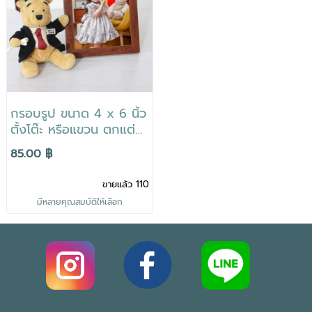
กรอบรูป ขนาด 4 x 6 นิ้ว
ตั้งโต๊ะ หรือแขวน ตกแต่ง
บ้าน ขอบหนา 2ซม. สไตล์
85.00 ฿
มินิมอล ของขวัญ
ขายแล้ว 110
มีหลายคุณสมบัติให้เลือก